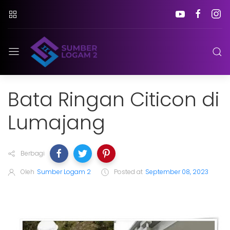
Bata Ringan Citicon di
Lumajang
Berbagi
Oleh
Sumber Logam 2
Posted at
September 08, 2023